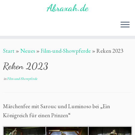
Zum
Abraxah.de
Inhalt
springen
Start
»
Neues
»
Film-und-Showpferde
»
Reken 2023
Reken 2023
in
Film-und-Showpferde
Märchenfee mit Sarouc und Luminoso bei „Ein
Königreich für einen Prinzen“