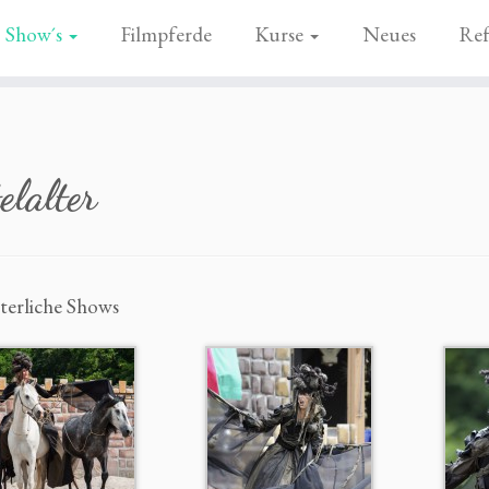
Show´s
Filmpferde
Kurse
Neues
Ref
elalter
lterliche Shows